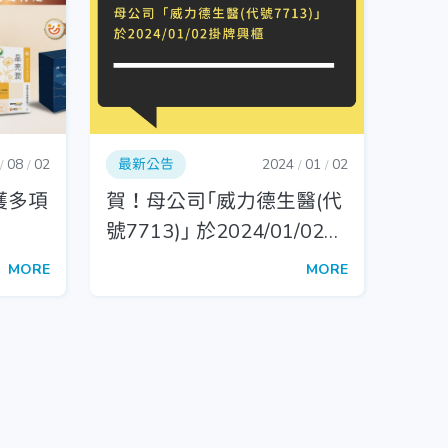
08
02
最新公告
2024
01
02
/
/
/
/
獲多項
賀！母公司「威力德生醫(代
號7713)」 於2024/01/02掛
牌興櫃